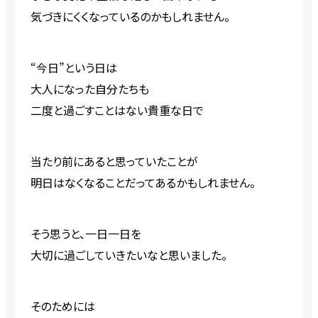
気づきにくくな
っている
のかもしれません。
“今日”という日は
大人になった
自分たち
も
二度と過ごすことはない
貴重な
日
で
当たり前にあると思っていたことが
明日
はなくなることだってあるかもしれません。
そう思うと、一日一日を
大切に
過ご
していきたいな
と
思い
ま
した。
そのためには