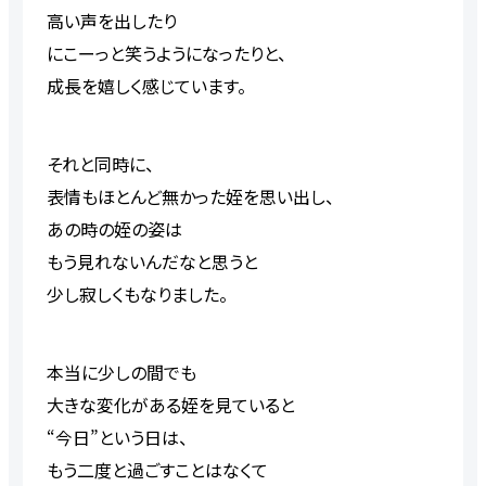
高い声を出したり
に
こ
ーっと笑うようになったりと
、
成長を嬉しく感じ
ています
。
それと同時に、
表情もほとんど無かった姪を思い出し、
あ
の時
の姪
の姿は
もう
見れないんだなと
思うと
少し寂しくも
な
り
ました。
本当に少しの間でも
大きな変化がある姪を見ていると
“
今日
”
という日
は、
もう二度と過ごすことはなくて