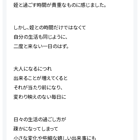
姪と過ごす時間
が
貴重なもの
に
感じました。
しかし、姪との時間だけではなくて
自分
の生活
も同じように、
二度と来ない一日のはず。
大人になるにつれ
出来ることが増え
てく
ると
それが当たり前になり、
変わり映え
のない毎日に
日々の生活
の過ごし方が
疎かにな
ってしま
って
小さな変化や
些細な嬉しい
出来事に
も