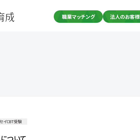
職業マッチング
法人のお客様
セイCBT受験
込について